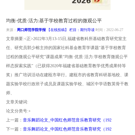
南
投
线
联
均衡·优质·活力:基于学校教育过程的微观公平
稿
投
系
来源：
周口师范学院学报
【在线投稿】 栏目：
期刊导读
时间：2022-06-27
文章摘要:<正>2022年3月13-15日,福建省教科所基础教育研究室主
稿
我
任、研究员郭少榕主持的国家社科基金教育学课题“基于学校教育
过程的微观公平研究”课题成果“均衡·优质·活力:学校教育微观公平
们
样态探索实践”（已获得2020年福建省基础教育教学优秀成果特等
奖）推广培训活动在建瓯市举行。建瓯市的省教育科研基地校、课
题实验学校行政班子成员及课题实验学校、城区中学语数英骨干教
师、
文章关键词:
论文分类号:+
上一篇：
音乐舞蹈论文_中国红色师范音乐教育研究（192
下一篇：
音乐舞蹈论文_中国红色师范音乐教育研究（192