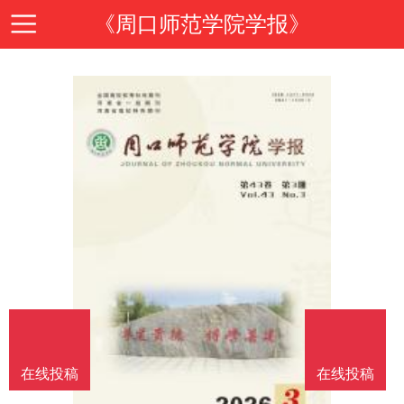
《周口师范学院学报》
首
页
期
刊
期
导
刊
投
读
介
稿
邮
绍
指
箱
在
在线投稿
在线投稿