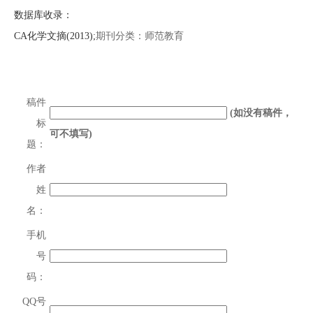
数据库收录：
CA化学文摘(2013);
期刊分类：师范教育
稿件
(如没有稿件，
标
可不填写)
题：
作者
姓
名：
手机
号
码：
QQ号