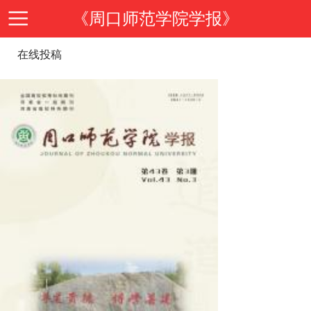
《周口师范学院学报》
在线投稿
首
页
期
刊
期
导
刊
投
读
介
稿
邮
绍
指
箱
在