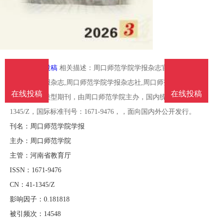
南
投
线
联
稿
投
系
稿
栏目：
在线投稿
相关描述：周口师范学院学报杂志官方网站,周口
我
师范学院学报杂志,周口师范学院学报杂志社,周口师范学院学报属
在线投稿
在线投稿
于师范教育类型期刊，由周口师范学院主办，国内统一刊号：41-
们
1345/Z，国际标准刊号：1671-9476，，面向国内外公开发行。
刊名：周口师范学院学报
主办：周口师范学院
主管：河南省教育厅
ISSN：1671-9476
CN：41-1345/Z
影响因子：0.181818
被引频次：14548