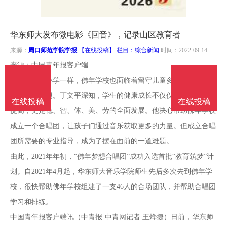
南
投
线
联
华东师大发布微电影《回音》，记录山区教育者
稿
投
系
来源：
周口师范学院学报
【在线投稿】 栏目：
综合新闻
时间：2022-09-14
来源：中国青年报客户端
稿
我
与许多乡村小学一样，佛年学校也面临着留守儿童多、学生课外活
动单一等问题。丁文平深知，学生的健康成长不仅仅是学习成绩的
在线投稿
在线投稿
们
提高，更是德、智、体、美、劳的全面发展。他决心帮助佛年学校
成立一个合唱团，让孩子们通过音乐获取更多的力量。但成立合唱
团所需要的专业指导，成为了摆在面前的一道难题。
由此，2021年年初，“佛年梦想合唱团”成功入选首批“教育筑梦”计
划。自2021年4月起，华东师大音乐学院师生先后多次去到佛年学
校，很快帮助佛年学校组建了一支46人的合场团队，并帮助合唱团
学习和排练。
中国青年报客户端讯（中青报·中青网记者 王烨捷）日前，华东师