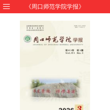
《周口师范学院学报》
首
页
期
刊
期
导
刊
投
读
介
稿
邮
绍
指
箱
在