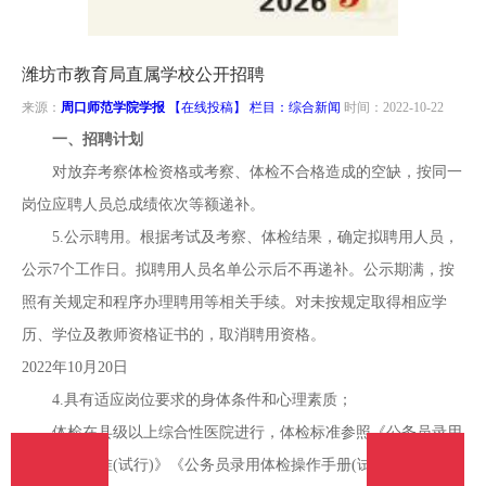
南
投
线
联
潍坊市教育局直属学校公开招聘
稿
投
系
来源：
周口师范学院学报
【在线投稿】 栏目：
综合新闻
时间：2022-10-22
一、招聘计划
稿
我
对放弃考察体检资格或考察、体检不合格造成的空缺，按同一
岗位应聘人员总成绩依次等额递补。
们
5.公示聘用。根据考试及考察、体检结果，确定拟聘用人员，
公示7个工作日。拟聘用人员名单公示后不再递补。公示期满，按
照有关规定和程序办理聘用等相关手续。对未按规定取得相应学
历、学位及教师资格证书的，取消聘用资格。
2022年10月20日
4.具有适应岗位要求的身体条件和心理素质；
体检在县级以上综合性医院进行，体检标准参照《公务员录用
体检通用标准(试行)》《公务员录用体检操作手册(试行)》等相关