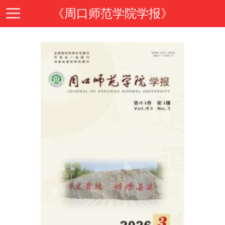
《周口师范学院学报》
首
页
期
刊
期
导
刊
投
读
介
稿
邮
绍
指
箱
在