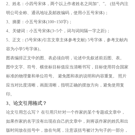
2、姓名：小四号宋体，两个以上作者姓名之间加“、”。 (括号内注
明公司全称、通讯地址及邮政编码，使用小五号宋体)；
3、摘要：小五号宋体(100~150字)；
4、关键词：小五号宋体(3~5个，词与词间隔一字之距)；
5、正文：(5号宋体)引言文章主体参考文献) 5号字体，参考文献内
容为小学5号字体)。
图表编排正文中的图、表必须自明，论述中先叙述前后图、表。
图中文字、符号、横坐标目标值应当清晰书写，目标使用符合国家
标准的物理量和单位符号。 避免图和表的说明和内容重复。 照片
应当对比度清晰，画面清晰，指明正确的摆放方向，避免使用复
印。
3、
论文引用格式？
论文引用怎么写？ 在引用只针对一个作家的某个专题或文章中，
如果作家的名字没有出现在自己的文章中，则将该作家的姓氏和出
版时间放在括号中，放在句尾，注意该括号被计为句子的一部分，