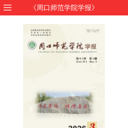
《周口师范学院学报》
首
页
期
刊
期
导
刊
投
读
介
稿
邮
绍
指
箱
在