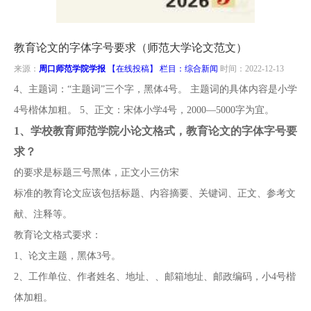
南
投
线
联
教育论文的字体字号要求（师范大学论文范文）
稿
投
系
来源：
周口师范学院学报
【在线投稿】 栏目：
综合新闻
时间：2022-12-13
4、主题词：“主题词”三个字，黑体4号。 主题词的具体内容是小学
稿
我
4号楷体加粗。 5、正文：宋体小学4号，2000—5000字为宜。
1、
学校教育师范学院小论文格式，教育论文的字体字号要
们
求？
的要求是标题三号黑体，正文小三仿宋
标准的教育论文应该包括标题、内容摘要、关键词、正文、参考文
献、注释等。
教育论文格式要求：
1、论文主题，黑体3号。
2、工作单位、作者姓名、地址、、邮箱地址、邮政编码，小4号楷
体加粗。